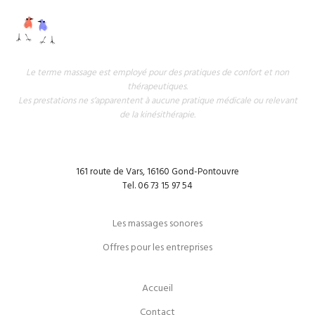
Le terme massage est employé pour des pratiques de confort et non
thérapeutiques.
Les prestations ne s’apparentent à aucune pratique médicale ou relevant
de la kinésithérapie.
161 route de Vars, 16160 Gond-Pontouvre
Tel. 06 73 15 97 54
Les massages sonores
Offres pour les entreprises
Accueil
Contact