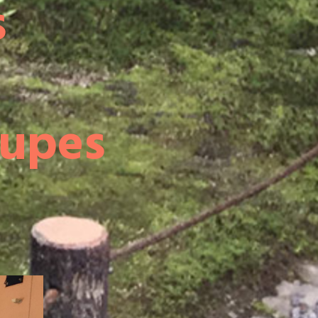
s
oupes